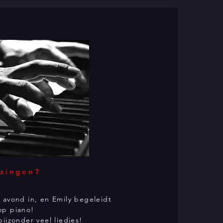
 zingen?
e avond in, en Emily begeleidt
op piano!
bijzonder veel liedjes!