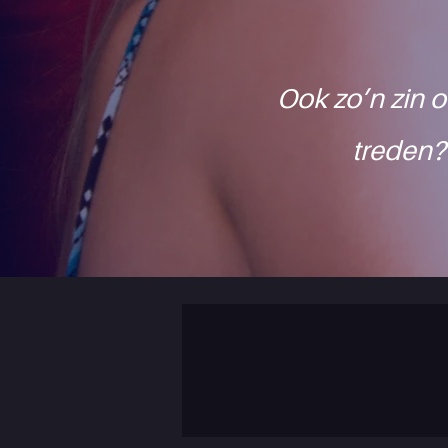
Ook zo’n zin o
treden?