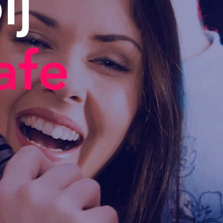
ij
afe