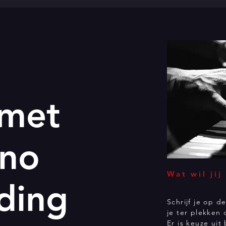
 met
ano
Wat wil jij
ding
Schrijf je op d
je ter plekken 
Er is keuze uit 