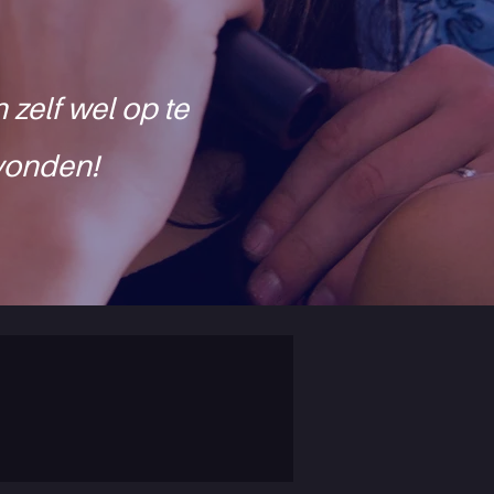
 zelf wel op te
avonden!