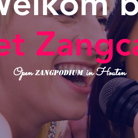
elkom b
et Zangc
Open
in Houten
zangpodium