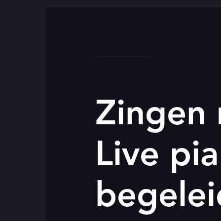
Zingen
Live pi
begelei